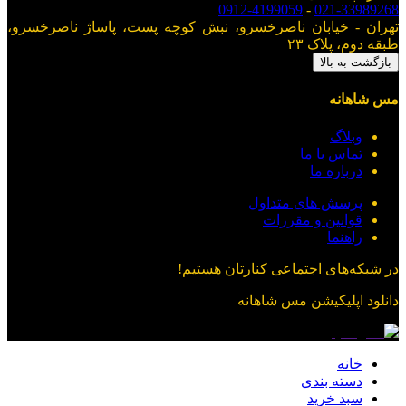
0912-4199059
-
021-33989268
تهران - خیابان ناصرخسرو، نبش کوچه پست، پاساژ ناصرخسرو،
طبقه دوم، پلاک ۲۳
بازگشت به بالا
مس شاهانه
وبلاگ
تماس با ما
درباره ما
پرسش های متداول
قوانین و مقررات
راهنما
در شبکه‌های اجتماعی کنارتان هستیم!
دانلود اپلیکیشن
مس شاهانه
خانه
دسته بندی
سبد خرید