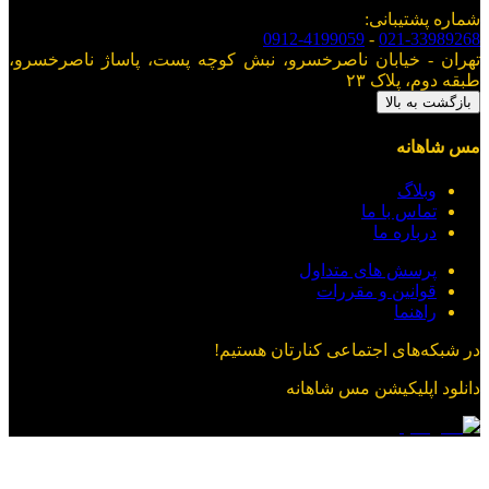
شماره پشتیبانی
:
0912-4199059
-
021-33989268
تهران - خیابان ناصرخسرو، نبش کوچه پست، پاساژ ناصرخسرو،
طبقه دوم، پلاک ۲۳
بازگشت به بالا
مس شاهانه
وبلاگ
تماس با ما
درباره ما
پرسش های متداول
قوانین و مقررات
راهنما
در شبکه‌های اجتماعی کنارتان هستیم!
دانلود اپلیکیشن
مس شاهانه