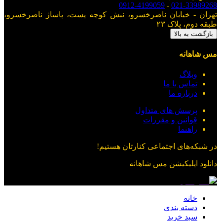
0912-4199059
-
021-33989268
تهران - خیابان ناصرخسرو، نبش کوچه پست، پاساژ ناصرخسرو،
طبقه دوم، پلاک ۲۳
بازگشت به بالا
مس شاهانه
وبلاگ
تماس با ما
درباره ما
پرسش های متداول
قوانین و مقررات
راهنما
در شبکه‌های اجتماعی کنارتان هستیم!
دانلود اپلیکیشن
مس شاهانه
خانه
دسته بندی
سبد خرید