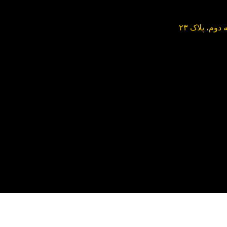
م، پلاک ۲۳