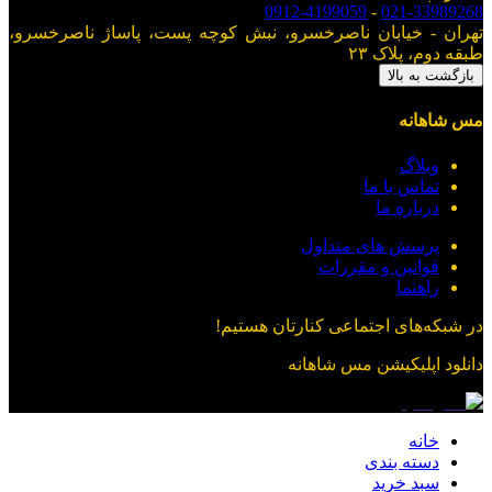
0912-4199059
-
021-33989268
تهران - خیابان ناصرخسرو، نبش کوچه پست، پاساژ ناصرخسرو،
طبقه دوم، پلاک ۲۳
بازگشت به بالا
مس شاهانه
وبلاگ
تماس با ما
درباره ما
پرسش های متداول
قوانین و مقررات
راهنما
در شبکه‌های اجتماعی کنارتان هستیم!
دانلود اپلیکیشن
مس شاهانه
خانه
دسته بندی
سبد خرید