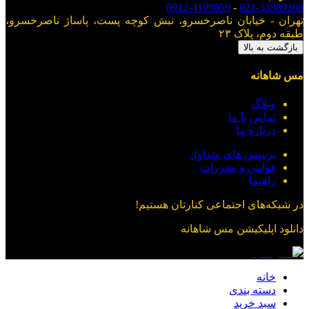
0912-4199059
-
021-33989268
تهران - خیابان ناصرخسرو، نبش کوچه پست، پاساژ ناصرخسرو،
طبقه دوم، پلاک ۲۳
بازگشت به بالا
مس شاهانه
وبلاگ
تماس با ما
درباره ما
پرسش های متداول
قوانین و مقررات
راهنما
در شبکه‌های اجتماعی کنارتان هستیم!
دانلود اپلیکیشن
مس شاهانه
خانه
دسته بندی
سبد خرید