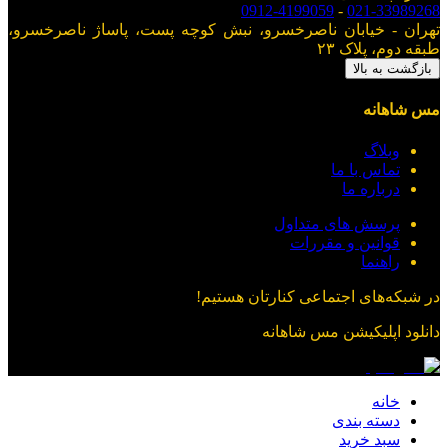
0912-4199059
-
021-33989268
تهران - خیابان ناصرخسرو، نبش کوچه پست، پاساژ ناصرخسرو،
طبقه دوم، پلاک ۲۳
بازگشت به بالا
مس شاهانه
وبلاگ
تماس با ما
درباره ما
پرسش های متداول
قوانین و مقررات
راهنما
در شبکه‌های اجتماعی کنارتان هستیم!
دانلود اپلیکیشن
مس شاهانه
خانه
دسته بندی
سبد خرید