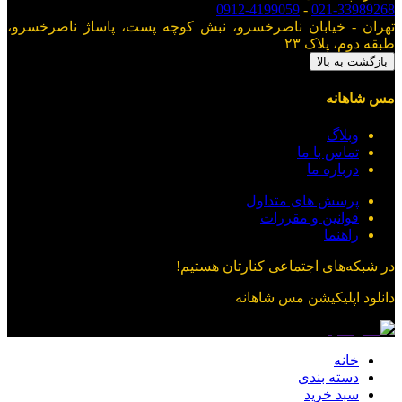
0912-4199059
-
021-33989268
تهران - خیابان ناصرخسرو، نبش کوچه پست، پاساژ ناصرخسرو،
طبقه دوم، پلاک ۲۳
بازگشت به بالا
مس شاهانه
وبلاگ
تماس با ما
درباره ما
پرسش های متداول
قوانین و مقررات
راهنما
در شبکه‌های اجتماعی کنارتان هستیم!
دانلود اپلیکیشن
مس شاهانه
خانه
دسته بندی
سبد خرید