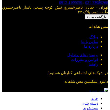
0912-4199059
-
021-33989268
تهران - خیابان ناصرخسرو، نبش کوچه پست، پاساژ ناصرخسرو،
طبقه دوم، پلاک ۲۳
بازگشت به بالا
مس شاهانه
وبلاگ
تماس با ما
درباره ما
پرسش های متداول
قوانین و مقررات
راهنما
در شبکه‌های اجتماعی کنارتان هستیم!
دانلود اپلیکیشن
مس شاهانه
خانه
دسته بندی
سبد خرید