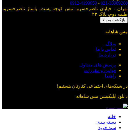
0912-4199059
-
021-33989268
تهران - خیابان ناصرخسرو، نبش کوچه پست، پاساژ ناصرخسرو،
طبقه دوم، پلاک ۲۳
بازگشت به بالا
مس شاهانه
وبلاگ
تماس با ما
درباره ما
پرسش های متداول
قوانین و مقررات
راهنما
در شبکه‌های اجتماعی کنارتان هستیم!
دانلود اپلیکیشن
مس شاهانه
خانه
دسته بندی
سبد خرید