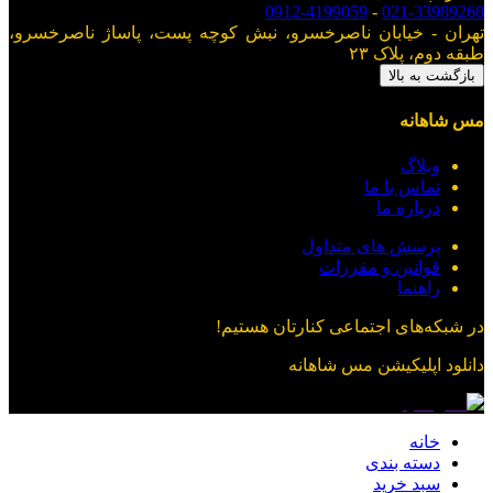
0912-4199059
-
021-33989268
تهران - خیابان ناصرخسرو، نبش کوچه پست، پاساژ ناصرخسرو،
طبقه دوم، پلاک ۲۳
بازگشت به بالا
مس شاهانه
وبلاگ
تماس با ما
درباره ما
پرسش های متداول
قوانین و مقررات
راهنما
در شبکه‌های اجتماعی کنارتان هستیم!
دانلود اپلیکیشن
مس شاهانه
خانه
دسته بندی
سبد خرید