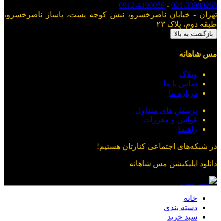
0912-4199059
-
021-33989268
تهران - خیابان ناصرخسرو، نبش کوچه پست، پاساژ ناصرخسرو،
طبقه دوم، پلاک ۲۳
بازگشت به بالا
مس شاهانه
وبلاگ
تماس با ما
درباره ما
پرسش های متداول
قوانین و مقررات
راهنما
در شبکه‌های اجتماعی کنارتان هستیم!
دانلود اپلیکیشن
مس شاهانه
خانه
دسته بندی
سبد خرید