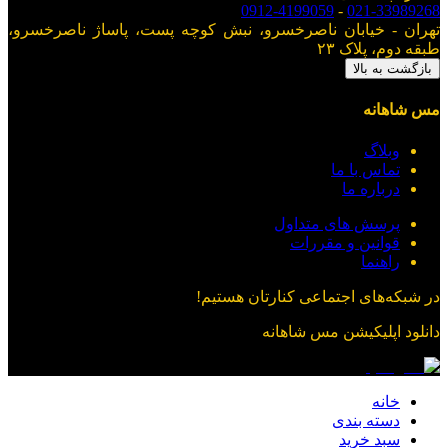
0912-4199059
-
021-33989268
تهران - خیابان ناصرخسرو، نبش کوچه پست، پاساژ ناصرخسرو،
طبقه دوم، پلاک ۲۳
بازگشت به بالا
مس شاهانه
وبلاگ
تماس با ما
درباره ما
پرسش های متداول
قوانین و مقررات
راهنما
در شبکه‌های اجتماعی کنارتان هستیم!
دانلود اپلیکیشن
مس شاهانه
خانه
دسته بندی
سبد خرید