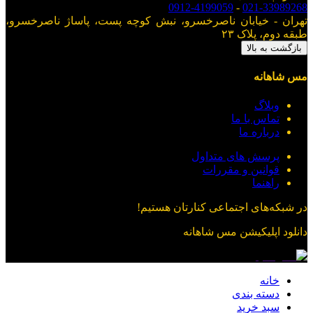
0912-4199059
-
021-33989268
تهران - خیابان ناصرخسرو، نبش کوچه پست، پاساژ ناصرخسرو،
طبقه دوم، پلاک ۲۳
بازگشت به بالا
مس شاهانه
وبلاگ
تماس با ما
درباره ما
پرسش های متداول
قوانین و مقررات
راهنما
در شبکه‌های اجتماعی کنارتان هستیم!
دانلود اپلیکیشن
مس شاهانه
خانه
دسته بندی
سبد خرید