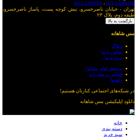
0912-4199059
-
021-33989268
تهران - خیابان ناصرخسرو، نبش کوچه پست، پاساژ ناصرخسرو،
طبقه دوم، پلاک ۲۳
بازگشت به بالا
مس شاهانه
وبلاگ
تماس با ما
درباره ما
پرسش های متداول
قوانین و مقررات
راهنما
در شبکه‌های اجتماعی کنارتان هستیم!
دانلود اپلیکیشن
مس شاهانه
خانه
دسته بندی
سبد خرید