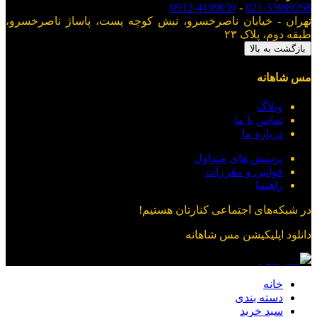
0912-4199059
-
021-33989268
تهران - خیابان ناصرخسرو، نبش کوچه پست، پاساژ ناصرخسرو،
طبقه دوم، پلاک ۲۳
بازگشت به بالا
مس شاهانه
وبلاگ
تماس با ما
درباره ما
پرسش های متداول
قوانین و مقررات
راهنما
در شبکه‌های اجتماعی کنارتان هستیم!
دانلود اپلیکیشن
مس شاهانه
خانه
دسته بندی
سبد خرید