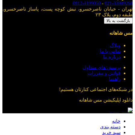
0912-4199059
-
021-33989268
تهران - خیابان ناصرخسرو، نبش کوچه پست، پاساژ ناصرخسرو،
طبقه دوم، پلاک ۲۳
بازگشت به بالا
مس شاهانه
وبلاگ
تماس با ما
درباره ما
پرسش های متداول
قوانین و مقررات
راهنما
در شبکه‌های اجتماعی کنارتان هستیم!
دانلود اپلیکیشن
مس شاهانه
خانه
دسته بندی
سبد خرید