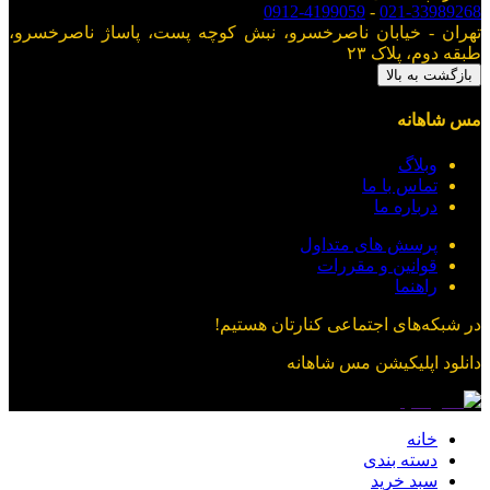
0912-4199059
-
021-33989268
تهران - خیابان ناصرخسرو، نبش کوچه پست، پاساژ ناصرخسرو،
طبقه دوم، پلاک ۲۳
بازگشت به بالا
مس شاهانه
وبلاگ
تماس با ما
درباره ما
پرسش های متداول
قوانین و مقررات
راهنما
در شبکه‌های اجتماعی کنارتان هستیم!
دانلود اپلیکیشن
مس شاهانه
خانه
دسته بندی
سبد خرید