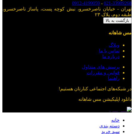
0912-4199059
-
021-33989268
تهران - خیابان ناصرخسرو، نبش کوچه پست، پاساژ ناصرخسرو،
طبقه دوم، پلاک ۲۳
بازگشت به بالا
مس شاهانه
وبلاگ
تماس با ما
درباره ما
پرسش های متداول
قوانین و مقررات
راهنما
در شبکه‌های اجتماعی کنارتان هستیم!
دانلود اپلیکیشن
مس شاهانه
خانه
دسته بندی
سبد خرید