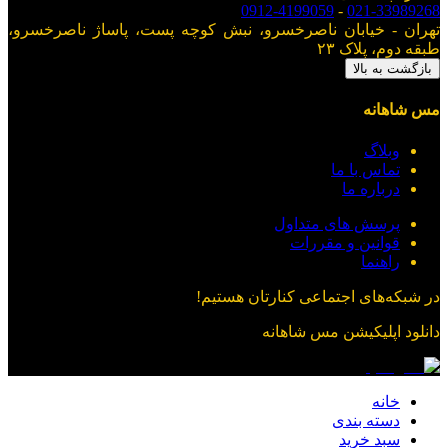
0912-4199059
-
021-33989268
تهران - خیابان ناصرخسرو، نبش کوچه پست، پاساژ ناصرخسرو،
طبقه دوم، پلاک ۲۳
بازگشت به بالا
مس شاهانه
وبلاگ
تماس با ما
درباره ما
پرسش های متداول
قوانین و مقررات
راهنما
در شبکه‌های اجتماعی کنارتان هستیم!
دانلود اپلیکیشن
مس شاهانه
خانه
دسته بندی
سبد خرید