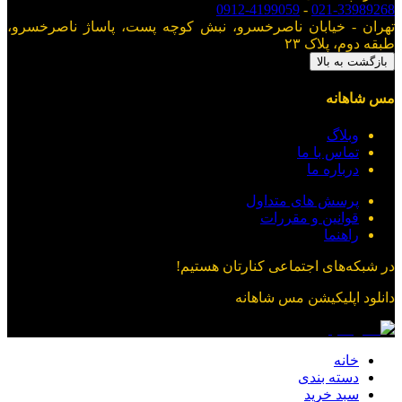
0912-4199059
-
021-33989268
تهران - خیابان ناصرخسرو، نبش کوچه پست، پاساژ ناصرخسرو،
طبقه دوم، پلاک ۲۳
بازگشت به بالا
مس شاهانه
وبلاگ
تماس با ما
درباره ما
پرسش های متداول
قوانین و مقررات
راهنما
در شبکه‌های اجتماعی کنارتان هستیم!
دانلود اپلیکیشن
مس شاهانه
خانه
دسته بندی
سبد خرید