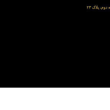
م، پلاک ۲۳