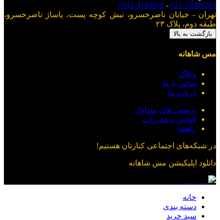
0912-4199059
-
021-33989268
تهران - خیابان ناصرخسرو، نبش کوچه پست، پاساژ ناصرخسرو،
طبقه دوم، پلاک ۲۳
بازگشت به بالا
مس شاهانه
وبلاگ
تماس با ما
درباره ما
پرسش های متداول
قوانین و مقررات
راهنما
در شبکه‌های اجتماعی کنارتان هستیم!
دانلود اپلیکیشن
مس شاهانه
خانه
دسته بندی
سبد خرید