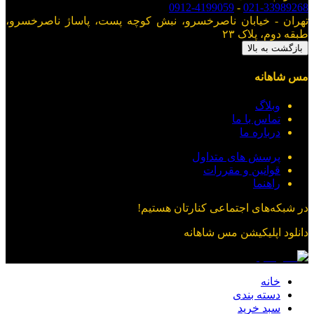
0912-4199059
-
021-33989268
تهران - خیابان ناصرخسرو، نبش کوچه پست، پاساژ ناصرخسرو،
طبقه دوم، پلاک ۲۳
بازگشت به بالا
مس شاهانه
وبلاگ
تماس با ما
درباره ما
پرسش های متداول
قوانین و مقررات
راهنما
در شبکه‌های اجتماعی کنارتان هستیم!
دانلود اپلیکیشن
مس شاهانه
خانه
دسته بندی
سبد خرید