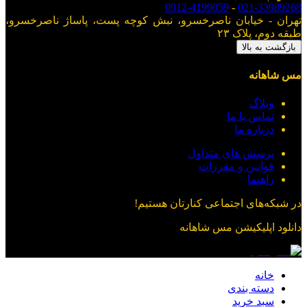
0912-4199059
-
021-33989268
تهران - خیابان ناصرخسرو، نبش کوچه پست، پاساژ ناصرخسرو،
طبقه دوم، پلاک ۲۳
بازگشت به بالا
مس شاهانه
وبلاگ
تماس با ما
درباره ما
پرسش های متداول
قوانین و مقررات
راهنما
در شبکه‌های اجتماعی کنارتان هستیم!
دانلود اپلیکیشن
مس شاهانه
خانه
دسته بندی
سبد خرید