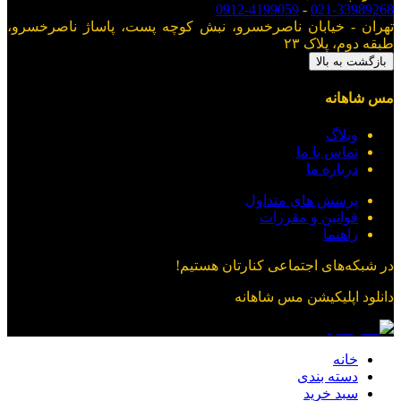
0912-4199059
-
021-33989268
تهران - خیابان ناصرخسرو، نبش کوچه پست، پاساژ ناصرخسرو،
طبقه دوم، پلاک ۲۳
بازگشت به بالا
مس شاهانه
وبلاگ
تماس با ما
درباره ما
پرسش های متداول
قوانین و مقررات
راهنما
در شبکه‌های اجتماعی کنارتان هستیم!
دانلود اپلیکیشن
مس شاهانه
خانه
دسته بندی
سبد خرید