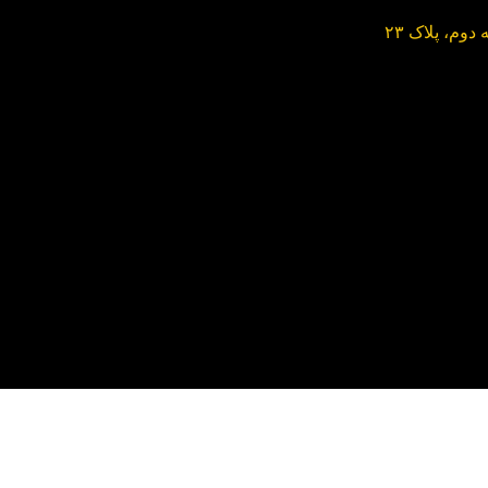
م، پلاک ۲۳