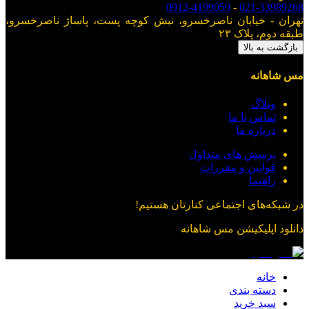
0912-4199059
-
021-33989268
تهران - خیابان ناصرخسرو، نبش کوچه پست، پاساژ ناصرخسرو،
طبقه دوم، پلاک ۲۳
بازگشت به بالا
مس شاهانه
وبلاگ
تماس با ما
درباره ما
پرسش های متداول
قوانین و مقررات
راهنما
در شبکه‌های اجتماعی کنارتان هستیم!
دانلود اپلیکیشن
مس شاهانه
خانه
دسته بندی
سبد خرید