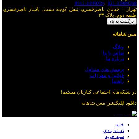
0912-4199059
-
021-33989268
تهران - خیابان ناصرخسرو، نبش کوچه پست، پاساژ ناصرخسرو،
طبقه دوم، پلاک ۲۳
بازگشت به بالا
مس شاهانه
وبلاگ
تماس با ما
درباره ما
پرسش های متداول
قوانین و مقررات
راهنما
در شبکه‌های اجتماعی کنارتان هستیم!
دانلود اپلیکیشن
مس شاهانه
خانه
دسته بندی
سبد خرید