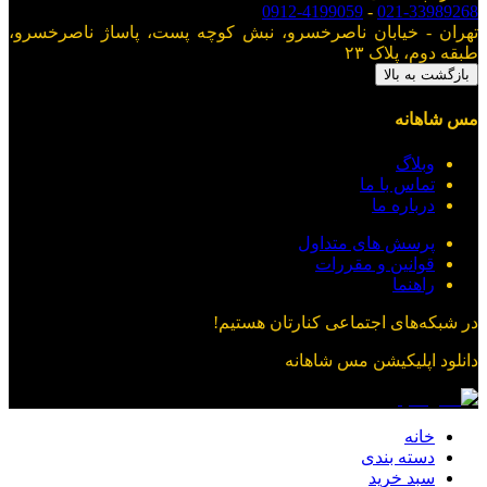
0912-4199059
-
021-33989268
تهران - خیابان ناصرخسرو، نبش کوچه پست، پاساژ ناصرخسرو،
طبقه دوم، پلاک ۲۳
بازگشت به بالا
مس شاهانه
وبلاگ
تماس با ما
درباره ما
پرسش های متداول
قوانین و مقررات
راهنما
در شبکه‌های اجتماعی کنارتان هستیم!
دانلود اپلیکیشن
مس شاهانه
خانه
دسته بندی
سبد خرید