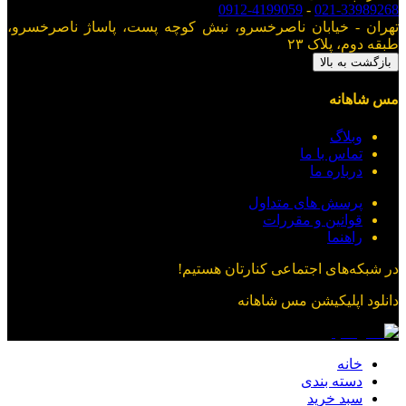
0912-4199059
-
021-33989268
تهران - خیابان ناصرخسرو، نبش کوچه پست، پاساژ ناصرخسرو،
طبقه دوم، پلاک ۲۳
بازگشت به بالا
مس شاهانه
وبلاگ
تماس با ما
درباره ما
پرسش های متداول
قوانین و مقررات
راهنما
در شبکه‌های اجتماعی کنارتان هستیم!
دانلود اپلیکیشن
مس شاهانه
خانه
دسته بندی
سبد خرید