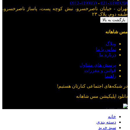
0912-4199059
-
021-33989268
تهران - خیابان ناصرخسرو، نبش کوچه پست، پاساژ ناصرخسرو،
طبقه دوم، پلاک ۲۳
بازگشت به بالا
مس شاهانه
وبلاگ
تماس با ما
درباره ما
پرسش های متداول
قوانین و مقررات
راهنما
در شبکه‌های اجتماعی کنارتان هستیم!
دانلود اپلیکیشن
مس شاهانه
خانه
دسته بندی
سبد خرید