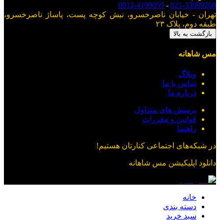
0912-4199059
-
021-33989268
تهران - خیابان ناصرخسرو، نبش کوچه پست، پاساژ ناصرخسرو،
طبقه دوم، پلاک ۲۳
بازگشت به بالا
مس شاهانه
وبلاگ
تماس با ما
درباره ما
پرسش های متداول
قوانین و مقررات
راهنما
در شبکه‌های اجتماعی کنارتان هستیم!
دانلود اپلیکیشن
مس شاهانه
خانه
دسته بندی
سبد خرید