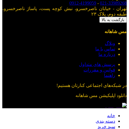
0912-4199059
-
021-33989268
تهران - خیابان ناصرخسرو، نبش کوچه پست، پاساژ ناصرخسرو،
طبقه دوم، پلاک ۲۳
بازگشت به بالا
مس شاهانه
وبلاگ
تماس با ما
درباره ما
پرسش های متداول
قوانین و مقررات
راهنما
در شبکه‌های اجتماعی کنارتان هستیم!
دانلود اپلیکیشن
مس شاهانه
خانه
دسته بندی
سبد خرید