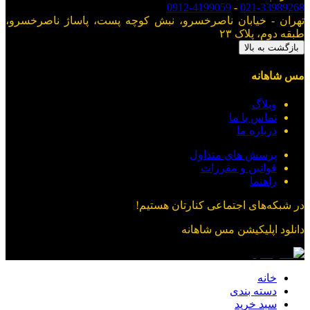
0912-4199059
-
021-33989268
تهران - خیابان ناصرخسرو، نبش کوچه پست، پاساژ ناصرخسرو،
طبقه دوم، پلاک ۲۳
بازگشت به بالا
مس شاهانه
وبلاگ
تماس با ما
درباره ما
پرسش های متداول
قوانین و مقررات
راهنما
در شبکه‌های اجتماعی کنارتان هستیم!
دانلود اپلیکیشن
مس شاهانه
خانه
دسته بندی
سبد خرید